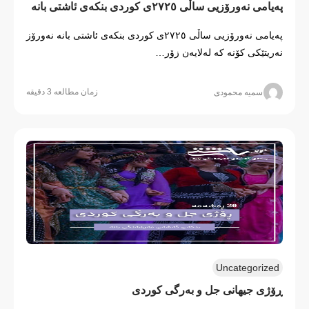
پەیامی نەورۆزیی ساڵی ۲۷۲٥ی کوردی بنکەی ئاشتی بانە
پەیامی نەورۆزیی ساڵی ۲۷۲٥ی کوردی بنکەی ئاشتی بانە نەورۆز
نەریتێکی کۆنە کە لەلایەن زۆر…
زمان مطالعه 3 دقیقه
سمیه محمودی
Uncategorized
ڕۆژی جیهانی جل و بەرگی کوردی