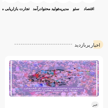
اقتصاد
سئو
مدیریت
تولید محتوا
درآمد
تجارت
بازاریابی
معا
پربازدید
اخبار
خبر