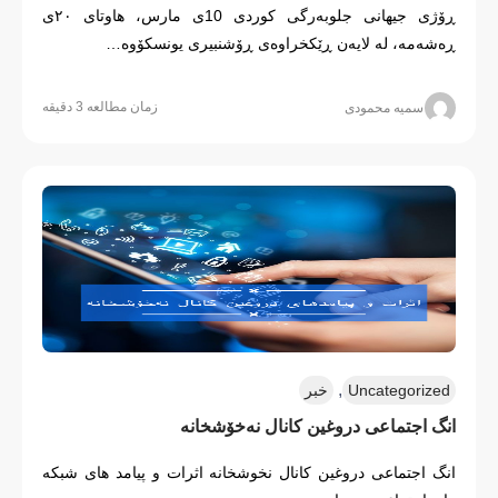
ڕۆژی جیهانی جلوبەرگی کوردی 10ی مارس، هاوتای ٢٠ی
ڕەشەمە، لە لایەن ڕێکخراوەی ڕۆشنبیری یونسکۆوە…
زمان مطالعه 3 دقیقه
سمیه محمودی
,
Uncategorized
خبر
انگ اجتماعی دروغین کانال نەخۆشخانه
انگ اجتماعی دروغین کانال نخوشخانه اثرات و پیامد های شبکه