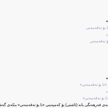
ه
ت
ۆ تەقەمەنی
ه
ت
نا بۆ تەقەمەنی»
ی فەرھەنگی بانە (ئاشتی) بۆ کەمپەینی «نا بۆ تەقەمەنی» بنکەی گ