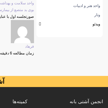
واحد سلامت و بهداش
واحد هنر و ادبیات
بوی بد متصع از بیمارس
وتار
صورتجلسه اول با عنایت به نامه مورخ /۰۶/۹۴
ویدئو
فرهاد
زمان مطالعه 6 دقیقه
آش
انجمن آشتی بانه
کمیته‌ها