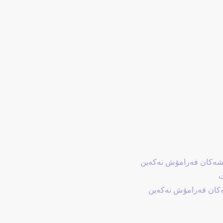
ت
شەکان فەرامۆش نەکەین