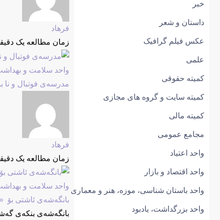
خبر
داستان و شعر
فرهاد
عکس فیلم گرافیک
زمان مطالعه یک دقیق
علمی
واحد سلامت و بهداش
کمیتە حقوقی
مدرسەی فوتبال و نا ب
کمیتە سایت و گروه های مجازی
کمیتە مالی
مجامع عمومی
فرهاد
واحد اعتیاد
زمان مطالعه یک دقیق
واحد اقتصاد و بازار
واحد سلامت و بهداش
واحد باستان شناسی، موزه، هنر و معماری
بانگەشەی ئاشتی بۆ  «
واحد بزرگداشت، یادبود
بانگەشەی بنکەی گەشە