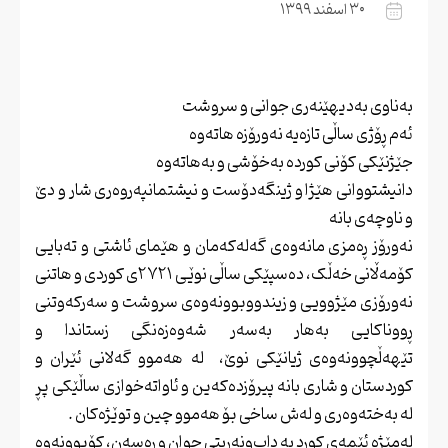
۳۰ اسفند ۱۳۹۹
بەناوی بەدیهێنەری جوانی و سروشت
ئەم ڕۆژی ساڵی تازەیە نەورۆزە هاتەوە
جێژنێکی کۆنی کوردە بەخۆشی و بەهاتەوە
دانیشتووانی هێژا و ژینگەدۆست و نیشتمانپەروەری شار و دێ
و ناوچەی بانە
نەورۆز ڕەمزی مانەوەی گەلەکەمان و هێمای ئاشتی و تەبایی
کۆمەڵانی خەڵک، دەسپێکی ساڵی نوێی ۲۷۲۱ی کوردی و هاتنی
نەورۆزی مێژوویی و زیندووبوونەوەی سروشت و سەرکەوتنی
ڕووناکایی بەهار بەسەر شەوەزەنگی زستاندا و
تێهەڵچوونەوەی ژیانێکی نوێ، لە هەموو گەلانی ئێران و
کوردستان و شاری بانە پیرۆزدەکەین و ئاواتەخوازی ساڵێکی پڕ
لە بەختەوەری و لەش ساخی بۆ هەموو چین و توێژەکان .
لەمێژە ئێمەی کورد بە داب‌ونەریتی جوان و ڕەسەن، کۆبوونەوە