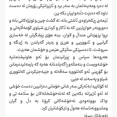
لە دەرد ومەینەتمان بە سەر برد و ئازیزانێکی زۆرمان لە دەست
داوە کە دەبێت دڵنەواییان بکە ین.
ئێمەی ڕێکخراوەی ئاشتی بانە، لە گشت چین و توێژەکانی بانە و
دەوروبەر، خوازیارین کە بە ئاکار و کرداری شیاوی کۆمەڵایەتی و
بڕوا پێهێنانی منداڵ و لاوان، ببنە هۆی پێشگرتن لە خەساری
گیانیی و ئابووریی و هزری و زەرەر گەیاندن بە ژینگە و
سروشت، تا دەسپێکی ساڵێکی هێمن و خۆشمان هەبێت.
هەروەها سپاس و پێزانینمان بۆ ئەو هاونیشتمانیە
خۆشەویست و بنەماڵەو ڕاگەیاندنانە هەیە کە یارمەتیدەرمانن
بۆ گۆڕینی ئەو کەلتوورە سەقەتە و جێبەجێکردنی کەلتووری
شیاو و پەسەند لە جێی.
لە کۆتاییدا بەئەرکی سەر شانی خۆمانی دەزانیین دەست خۆشی
لە ئەو ئازیزانە بکەین کە لەنەخۆشخانەکان بۆ سڵامە تی و
چاک بوونەوەی نەخۆشەکانی کرۆنا بە دڵ و گیان
وماندوونەناسانە هەوڵ و تێکۆشانیان کرد.
نەورۆزتان پیرۆز