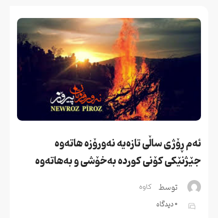
ئەم ڕۆژی ساڵی تازەیە نەورۆزە هاتەوە  
جێژنێکی کۆنی کوردە بەخۆشی و بەهاتەوە
توسط
کاوه
0 دیدگاه