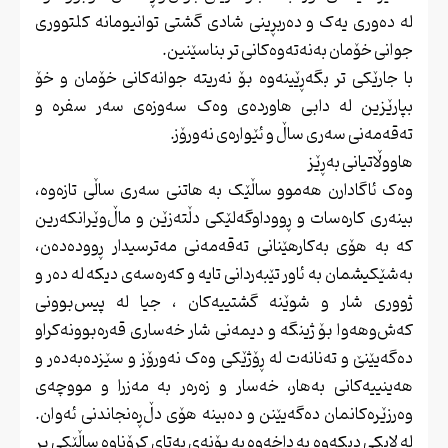
لە دەوری یەک و دەربڕینی شادی گشتی توانیومانە کلتووری
جوانی خۆمان بەنەتەوەکانی تر بناسێنین.
با جارێکی تر بگەڕێینەوە بۆ نەریتە جوانەکانی خۆمان و خۆ
بپارێزین لە دابی هاوردەی وەک سەوزەی سەر سفرە و
تەقەمەنی سەری ساڵ و ئێوارەی نەورۆز.
هاووڵاتیانی بەڕێز
وەک ئاگادارن هەموو ساڵێک بە هاتنی سەری ساڵی تازەوە،
بینەری کارەسات و ڕووداوگەلێکی دڵتەزێن و ماڵ‌وێرانکەرین
کە بە هۆی بەکارهێنانی تەقەمەنی مەترسیدار ڕوودەدەن،
بەشێکیشمان بە ئاور تێبەردانی تایە و کەرەسەی دیکە لە دەر و
ژووری شار و شوێنە گشتییەکان ، جیا لە پیس‌بوونی
کەش‌وهەوا بۆ ژینگە و دیمەنی شار خەساری قەرەبوونەکراو
دەگەیێنێ و تەنانەت لە ڕۆژێکی وەک نەورۆز و سێزدەبەدەر و
هەینییەکانی بەهار، خەسار و زەرەر بە مەزرا و مووچەی
وەرزێرەکانمان دەگەیێنن و دەبینە هۆی دڵ‌ڕەنجاندنی ئەوان.
لە لایکی دیکەوە بە داخەوە بە بۆنەی پەتای کرۆناوە ساڵێکی پر