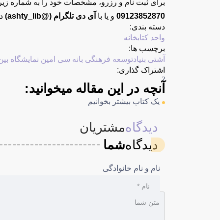
برای ثبت نام و رزرو، مشخصات خود را به شماره زیر 
09123852870
و یا با
آی دی تلگرام (@ashty_lib)
در
دسته بندی:
واحد کتابخانه
برچسب ها:
آشتی
بنیادتوسعه فرهنگی بانه
سی امین نمایشگاه بین
اشتراک گذاری:
آنچه در این مقاله میخوانید:
یک کتاب بیشتر بخوانیم
دیدگاه
مشتریان
دیدگاه
شما
نام و نام خانوادگی