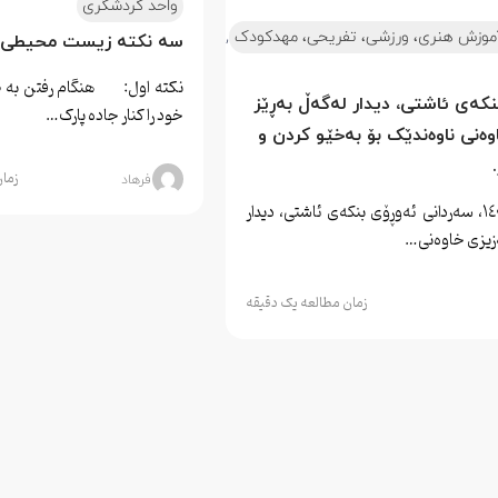
واحد گردشگری
,
موزش هنری، ورزشی، تفریحی، مهدکودک
سه نکته زیست محیطی برای 3
نکته اول: هنگام رفتن به 
کەی ئاشتی، دیدار لەگەڵ بەڕێز 
خود را کنار جاده پارک…
ەنی ناوەندێک بۆ بەخێو کردن و 
زمان م
فرهاد
دووشەممە، ۱۹. ۷. ۱٤۰۰، سەردانی ئەوڕۆی بنکەی ئاشتی، دیدار
ەزیزی خاوەنی…
زمان مطالعه یک دقیقه