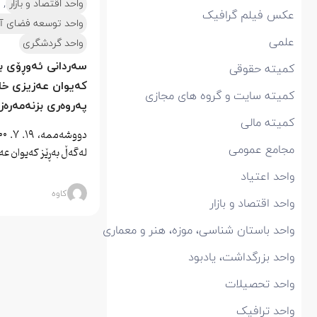
,
واحد اقتصاد و بازار
عکس فیلم گرافیک
واحد توسعه فضای آ
علمی
واحد گردشگری
سەردانی ئەوڕۆی بن
کمیتە حقوقی
کەیوان عەزیزی خاو
کمیتە سایت و گروه های مجازی
پەروەری بزنەمەرەز.
کمیتە مالی
مجامع عمومی
لەگەڵ بەڕێز کەیوان ع
واحد اعتیاد
کاوه
واحد اقتصاد و بازار
واحد باستان شناسی، موزه، هنر و معماری
واحد بزرگداشت، یادبود
واحد تحصیلات
واحد ترافیک