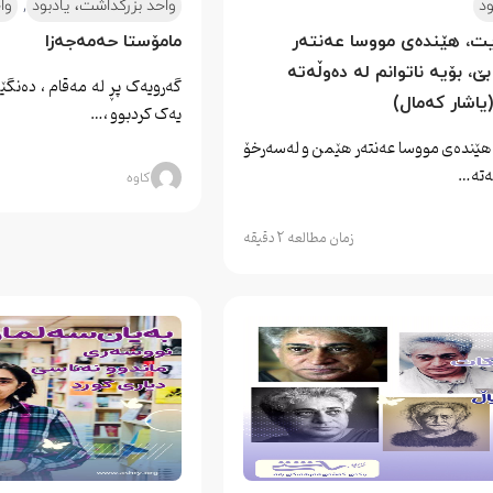
,
ود
واحد بزرگداشت، یادبود
وا
ت، هێندەی مووسا عەنتەر 
مامۆستا حەمەجەزا
، بۆیە ناتوانم لە دەوڵەتە 
گەرویەک پڕ لە مەقام ، دەنگ
اشار کەمال)
یەک کردبوو ،…
هێندەی مووسا عەنتەر هێمن و لەسەرخۆ
ڵەتە…
کاوه
زمان مطالعه 2 دقیقه