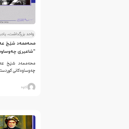
واحد بزرگداشت، یادب
محەممەد شێخ عەبدو
“شاعیری چەوساوەکا
محەممەد شێخ عەبدو
چەوساوەکانی کوردستان”
کاوه