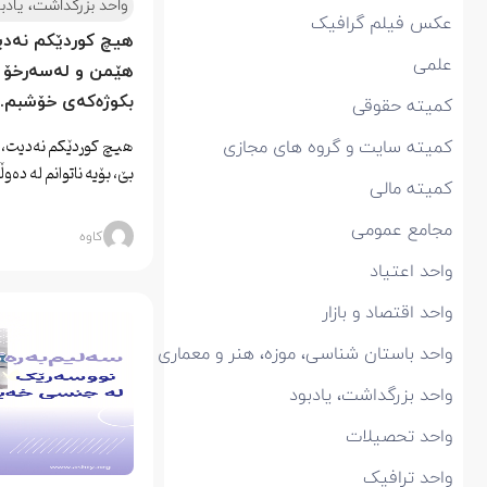
واحد بزرگداشت، یادب
عکس فیلم گرافیک
هیچ کوردێکم نەدی
علمی
هێمن و لەسەرخۆ بێ
بکوژەکەی خۆشبم.(ی
کمیتە حقوقی
هیچ کوردێکم نەدیت، 
کمیتە سایت و گروه های مجازی
بێ، بۆیە ناتوانم لە دەو
کمیتە مالی
مجامع عمومی
کاوه
واحد اعتیاد
واحد اقتصاد و بازار
واحد باستان شناسی، موزه، هنر و معماری
واحد بزرگداشت، یادبود
واحد تحصیلات
واحد ترافیک