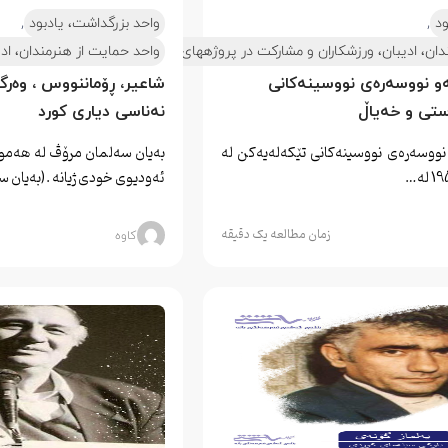
,
,
ود
واحد بزرگداشت، یادبود
ان، ادیبان، ورزشکاران و مشارکت در پروژههای آنها
واحد حمایت از هنرمندان، ادی
ای آنها
و نووسەرەی نووسینەکانی 
شاعیر، ڕۆماننووس ، وەرگ
ستی و خەیاڵ
نەناسی دیاری کورد
ووسەرەی نووسینەکانی تێکەلەیەکن لە
بەیان سەلمان مرۆڤ لە هەموو
ئەودیوی خودی ژیانە .(بەیان 
زمان مطالعه یک دقیقه
کاوه