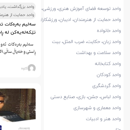
واحد بزرگداشت، یادب
واحد توسعه فضای آموزش هنری، ورزشی، تفریحی، مهدکودک
واحد حمایت از هنرمند
واحد حمایت از هنرمندان، ادیبان، ورزشکاران و مشارکت در پروژهه
سەلیم بەرەکات ئە
واحد خانواده
تێکەلەیەکن لە ڕا
واحد زبان، حکایت، ضرب المثل، بیت
سەلیم بەرەکات ئەو ن
ڕاستی و خەیاڵ ساڵی 1951 لە…
واحد سلامت و بهداشت
واحد کتابخانه
کاوه
واحد کودکان
واحد گردشگری
واحد لباس، جشن، بازی، صنایع دستی
واحد معماری و شهرسازی
واحد هنر و ادبیات
وتار