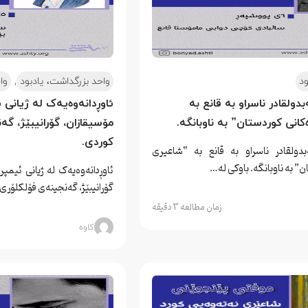
,
ود
واحد بزرگداشت، یادبود
وا
لقادر ناسراو بە قانع بە 
ئاوڕدانەوەیەک لە ژیانی ئ
نی کوردستان” بە ناوبانگە.
مۆسیقازان، گۆرانیبێژ، گە
کوردی.
لقادر ناسراو بە قانع بە “شاعیری
 بە ناوبانگە. باوکی لە…
ئاوڕدانەوەیەک لە ژیانی ئیمپر
گۆرانیبێژ، گەنجینەی فۆلکلۆری
زمان مطالعه 3 دقیقه
کاوه