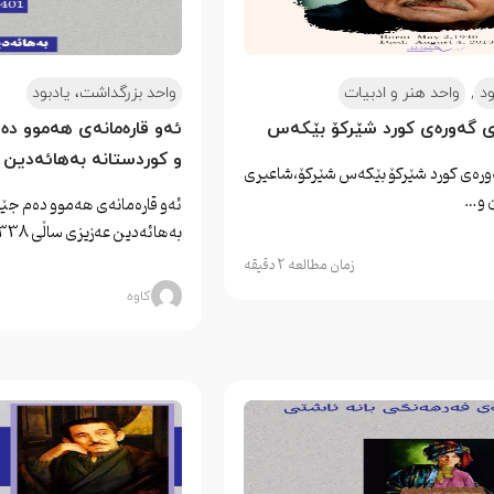
,
ود
واحد هنر و ادبیات
واحد بزرگداشت، یادبود
ی گەورەی کورد شێرکۆ بێکەس
ئەو قارەمانەی هەموو دە
و کوردستانە بەهائەدین 
ەورەی کورد شێرکۆ بێکەس شێرکۆ،شاعیری
ن و…
ئەو قارەمانەی هەموو دەم جێی
بەهائەدین عەزیزی ساڵی 1338ە لە…
زمان مطالعه 2 دقیقه
کاوه