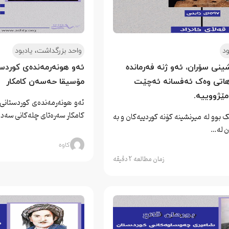
ود
واحد بزرگداشت، یادبود
ینی سۆران، ئەو ژنە فەرماندە 
ئەو هونەرمەندەی کوردست
هاتی وەک ئەفسانە ئەچێت 
مۆسیقا حەسەن کامکار
مێژووییە.
ئەو هونەرمەندەی کوردستانی
کامکار سەرەتای چلەکانی سەدە
 بوو لە میرنشینە کۆنە کوردییەکان و بە
ن لە…
کاوه
زمان مطالعه 2 دقیقه