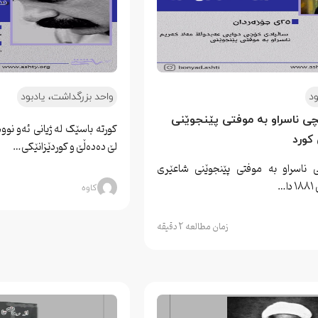
ود
واحد بزرگداشت، یادبود
نچی ناسراو به موفتی پێنجوێنی 
کورتە باسێک لە ژیانی ئەو نو
کورد
لێ دەدەڵێ و کوردێزانێکی…
ی ناسراو به موفتی پێنجوێنی شاعێری
…
کاوه
زمان مطالعه 2 دقیقه