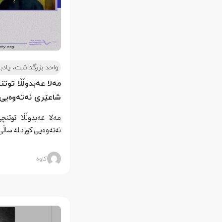
واحد بزرگداشت، یادب
مەلا عەبدوڵڵا توت
شاعێری نەتەوەیی 
مەلا عەبدوڵڵا توتنچ
نەتەوەیی کورد لە ساڵی ۱۸۸۱ دا
کاوه