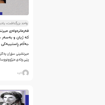
واحد بزرگداشت، یادب
فەرمانرەواەی میرنش
کە ژیان و بەسەر 
،بەڵام ڕاستییەکی 
میرنشینی سۆران یەکێک
پێی وتەی مێژوونووسا
کاوه