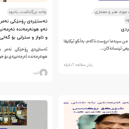
,
موزه، هنر و معماری
واحد بزرگداشت، یادبود
ود
ئەستێرەی ڕۆحێکی نەمر ب
ردی
ئەو هونەرمەندە ئەرمەنی
و ئاواز و سترانی بۆ گەلی
من سینەما دروست ناكەم، بەڵكو ئیكتیفا
اقیعی ئینسانەكان…
ئەستێرەی ڕۆحێکی نەمر بە
هونەرمەندە ئەرمەنییەی بۆ هو
زمان مطالعه 2 دقیقه
کاوه